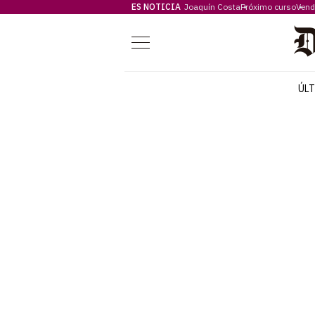
ES NOTICIA
Joaquín Costa
Próximo curso
Vend
Menú
ÚL