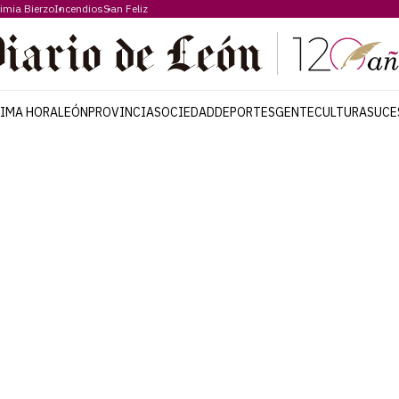
imia Bierzo
Incendios
San Feliz
TIMA HORA
LEÓN
PROVINCIA
SOCIEDAD
DEPORTES
GENTE
CULTURA
SUCE