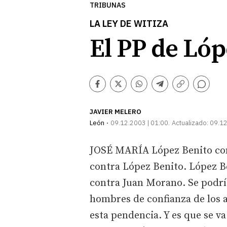
TRIBUNAS
LA LEY DE WITIZA
El PP de Lóp
Comentarios
Facebook
Twitter
Whatsapp
Telegram
Copiar
enlace
JAVIER MELERO
León
09.12.2003 | 01:00
Actualizado:
09.12
JOSÉ MARÍA López Benito con
contra López Benito. López B
contra Juan Morano. Se podrí
hombres de confianza de los 
esta pendencia. Y es que se 