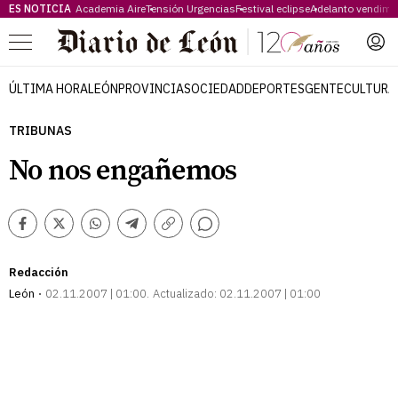
ES NOTICIA
Academia Aire
Tensión Urgencias
Festival eclipse
Adelanto vendimi
Menú
ÚLTIMA HORA
LEÓN
PROVINCIA
SOCIEDAD
DEPORTES
GENTE
CULTURA
TRIBUNAS
No nos engañemos
Comentarios
Facebook
Twitter
Whatsapp
Telegram
Copiar
enlace
Redacción
León
02.11.2007 | 01:00
Actualizado:
02.11.2007 | 01:00