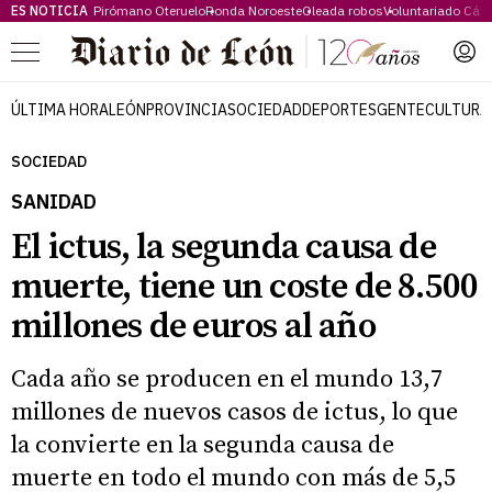
ES NOTICIA
Pirómano Oteruelo
Ronda Noroeste
Oleada robos
Voluntariado Cári
Menú
ÚLTIMA HORA
LEÓN
PROVINCIA
SOCIEDAD
DEPORTES
GENTE
CULTURA
SOCIEDAD
SANIDAD
El ictus, la segunda causa de
muerte, tiene un coste de 8.500
millones de euros al año
Cada año se producen en el mundo 13,7
millones de nuevos casos de ictus, lo que
la convierte en la segunda causa de
muerte en todo el mundo con más de 5,5