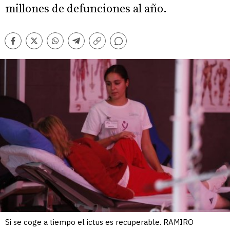
millones de defunciones al año.
Comentarios
Facebook
Twitter
Whatsapp
Telegram
Copiar
enlace
Si se coge a tiempo el ictus es recuperable. RAMIRO