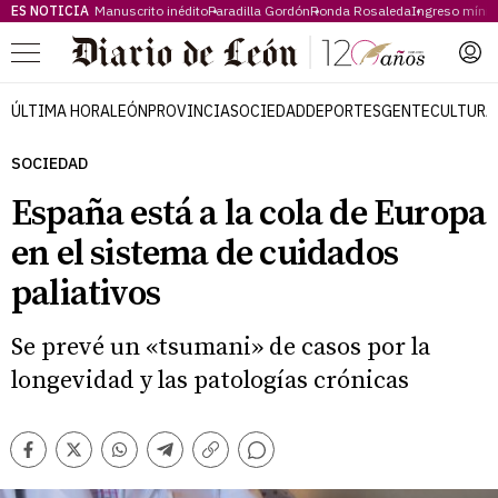
ES NOTICIA
Manuscrito inédito
Paradilla Gordón
Ronda Rosaleda
Ingreso míni
Menú
ÚLTIMA HORA
LEÓN
PROVINCIA
SOCIEDAD
DEPORTES
GENTE
CULTURA
SOCIEDAD
España está a la cola de Europa
en el sistema de cuidados
paliativos
Se prevé un «tsumani» de casos por la
longevidad y las patologías crónicas
Comentarios
Facebook
Twitter
Whatsapp
Telegram
Copiar
enlace