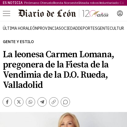
ES NOTICIA
Pirómano Oteruelo
Ronda Noroeste
Oleada robos
Voluntariado Cári
Menú
ÚLTIMA HORA
LEÓN
PROVINCIA
SOCIEDAD
DEPORTES
GENTE
CULTURA
GENTE Y ESTILO
La leonesa Carmen Lomana,
pregonera de la Fiesta de la
Vendimia de la D.O. Rueda,
Valladolid
Comentarios
Facebook
Twitter
Whatsapp
Telegram
Copiar
enlace