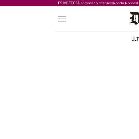
ES NOTICIA
Pirómano Oteruelo
Ronda Noroest
Menú
ÚL