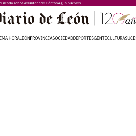
e
Oleada robos
Voluntariado Cáritas
Agua pueblos
TIMA HORA
LEÓN
PROVINCIA
SOCIEDAD
DEPORTES
GENTE
CULTURA
SUCE