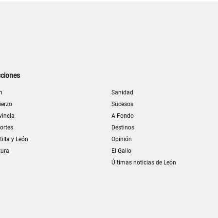
ciones
n
Sanidad
ierzo
Sucesos
vincia
A Fondo
ortes
Destinos
tilla y León
Opinión
tura
El Gallo
Últimas noticias de León