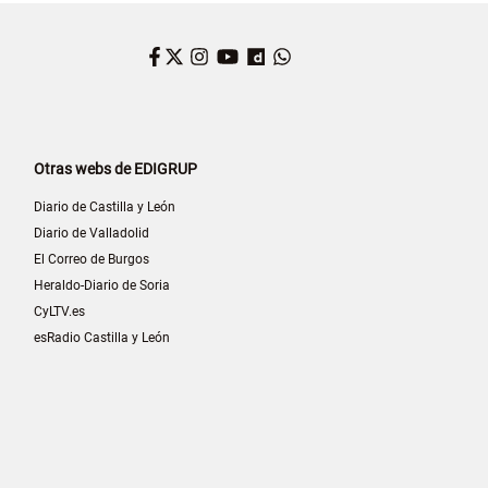
Facebook
Twitter
Instagram
YouTube
Dailymotion
WhatsApp
Otras webs de EDIGRUP
Diario de Castilla y León
Diario de Valladolid
El Correo de Burgos
Heraldo-Diario de Soria
CyLTV.es
esRadio Castilla y León