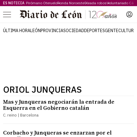
ES NOTICIA
Pirómano Oteruelo
Ronda Noroeste
Oleada robos
Voluntariado Cári
Menú
ÚLTIMA HORA
LEÓN
PROVINCIA
SOCIEDAD
DEPORTES
GENTE
CULTURA
ORIOL JUNQUERAS
Mas y Junqueras negociarán la entrada de
Esquerra en el Gobierno catalán
C. reino | Barcelona
Corbacho y Junqueras se enzarzan por el