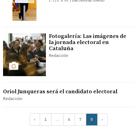
c. r./J. V. m. | barcelona/Toledo
Fotogalería: Las imágenes de
la jornada electoral en
Cataluña
Redacción
Oriol Junqueras será el candidato electoral
Redacción
‹
1
…
6
7
8
›