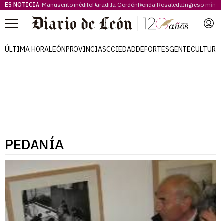
ES NOTICIA
Manuscrito inédito
Paradilla Gordón
Ronda Rosaleda
Ingreso míni
Menú
ÚLTIMA HORA
LEÓN
PROVINCIA
SOCIEDAD
DEPORTES
GENTE
CULTURA
PEDANÍA