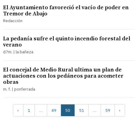
El Ayuntamiento favoreció el vacío de poder en
Tremor de Abajo
Redacción
La pedanía sufre el quinto incendio forestal del
verano
d.?m. | la bañeza
El concejal de Medio Rural ultima un plan de
actuaciones con los pedáneos para acometer
obras
m. f. | ponferrada
‹
1
…
49
50
51
…
59
›