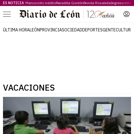
ES NOTICIA
Manuscrito inédito
Paradilla Gordón
Ronda Rosaleda
Ingreso míni
Menú
ÚLTIMA HORA
LEÓN
PROVINCIA
SOCIEDAD
DEPORTES
GENTE
CULTURA
VACACIONES