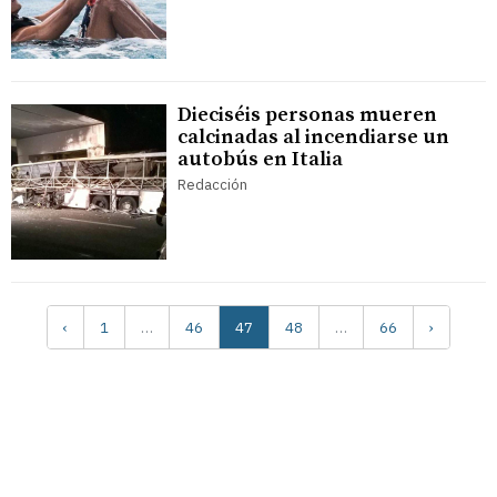
Dieciséis personas mueren
calcinadas al incendiarse un
autobús en Italia
Redacción
‹
1
…
46
47
48
…
66
›