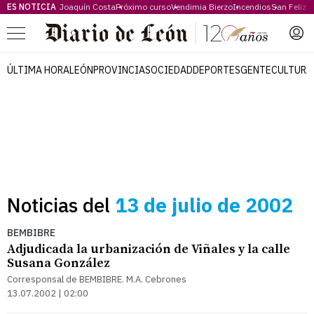
ES NOTICIA
Joaquín Costa
Próximo curso
Vendimia Bierzo
Incendios
San Feliz
Menú
ÚLTIMA HORA
LEÓN
PROVINCIA
SOCIEDAD
DEPORTES
GENTE
CULTURA
Noticias del
13 de julio de 2002
BEMBIBRE
Adjudicada la urbanización de Viñales y la calle
Susana González
Corresponsal de BEMBIBRE. M.A. Cebrones
13.07.2002 | 02:00