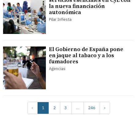
servicios esenciales en CyL con
la nueva financiación
autonómica
Pilar Infiesta
El Gobierno de España pone
en jaque al tabaco y a los
fumadores
Agencias
‹
1
2
3
…
246
›