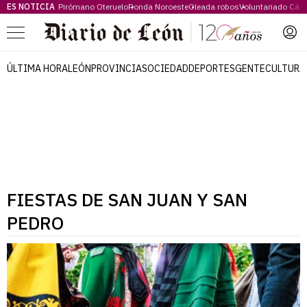
ES NOTICIA
Pirómano Oteruelo
Ronda Noroeste
Oleada robos
Voluntariado Cári
Menú
ÚLTIMA HORA
LEÓN
PROVINCIA
SOCIEDAD
DEPORTES
GENTE
CULTURA
FIESTAS DE SAN JUAN Y SAN
PEDRO