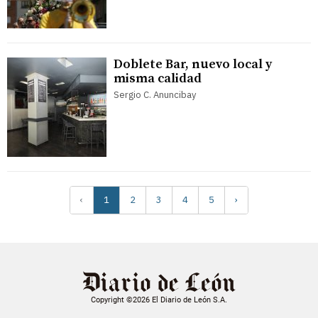
Doblete Bar, nuevo local y
misma calidad
Sergio C. Anuncibay
‹
1
2
3
4
5
›
Copyright ©2026 El Diario de León S.A.