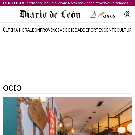
ES NOTICIA
Pirómano Oteruelo
Ronda Noroeste
Oleada robos
Voluntariado Cári
Menú
ÚLTIMA HORA
LEÓN
PROVINCIA
SOCIEDAD
DEPORTES
GENTE
CULTURA
OCIO