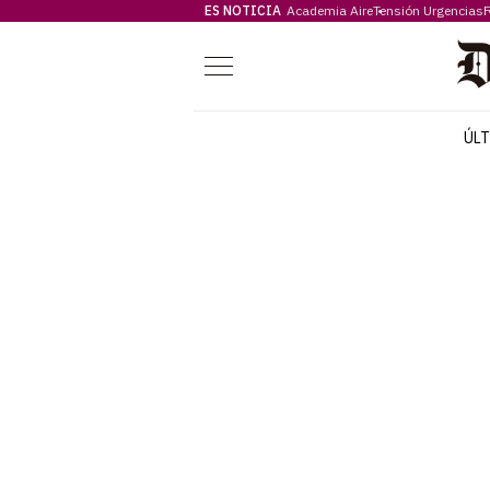
ES NOTICIA
Academia Aire
Tensión Urgencias
F
Menú
ÚL