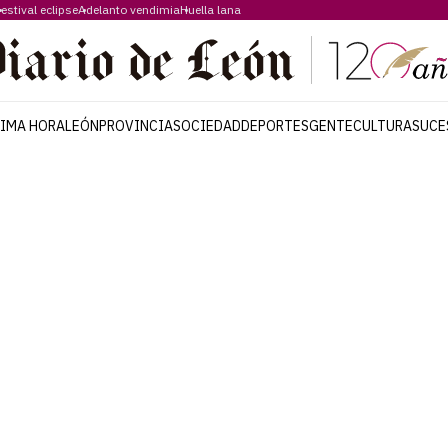
estival eclipse
Adelanto vendimia
Huella lana
TIMA HORA
LEÓN
PROVINCIA
SOCIEDAD
DEPORTES
GENTE
CULTURA
SUCE