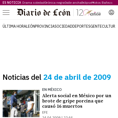
ES NOTICIA
Drama soledad
Crónica negra
Calle ancha
Eclipse
Motos Bañeza
Menú
ÚLTIMA HORA
LEÓN
PROVINCIA
SOCIEDAD
DEPORTES
GENTE
CULTURA
Noticias del
24 de abril de 2009
EN MÉXICO
Alerta social en México por un
brote de gripe porcina que
causó 16 muertos
EFE
24.04.2009 | 22:44