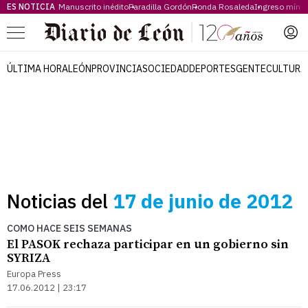
ES NOTICIA
Manuscrito inédito
Paradilla Gordón
Ronda Rosaleda
Ingreso míni
Menú
ÚLTIMA HORA
LEÓN
PROVINCIA
SOCIEDAD
DEPORTES
GENTE
CULTURA
Noticias del
17 de junio de 2012
COMO HACE SEIS SEMANAS
El PASOK rechaza participar en un gobierno sin
SYRIZA
Europa Press
17.06.2012 | 23:17