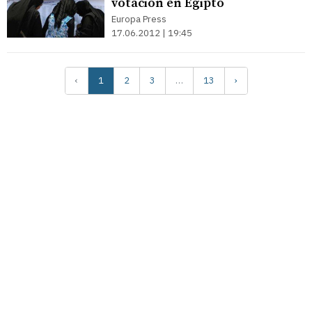
votación en Egipto
Europa Press
17.06.2012 | 19:45
‹
1
2
3
…
13
›