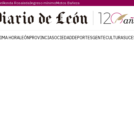
ón
Ronda Rosaleda
Ingreso mínimo
Motos Bañeza
TIMA HORA
LEÓN
PROVINCIA
SOCIEDAD
DEPORTES
GENTE
CULTURA
SUCE