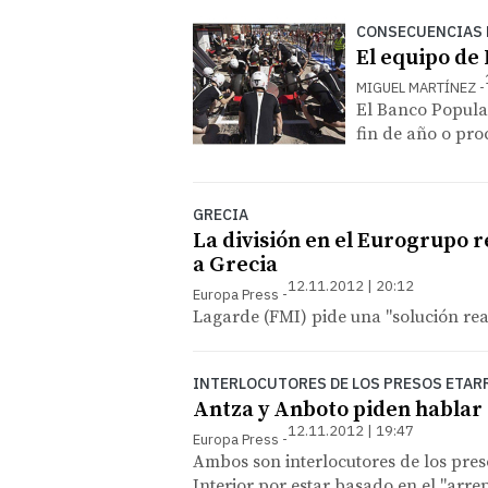
CONSECUENCIAS D
El equipo de
MIGUEL MARTÍNEZ
El Banco Popula
fin de año o pro
GRECIA
La división en el Eurogrupo 
a Grecia
12.11.2012 | 20:12
Europa Press
Lagarde (FMI) pide una "solución rea
INTERLOCUTORES DE LOS PRESOS ETAR
Antza y Anboto piden hablar 
12.11.2012 | 19:47
Europa Press
Ambos son interlocutores de los pres
Interior por estar basado en el "arre