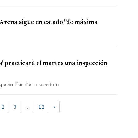
 Arena sigue en estado "de máxima
a' practicará el martes una inspección
pacio físico" a lo sucedido
2
3
12
›
…