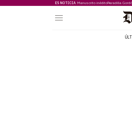
ES NOTICIA
Manuscrito inédito
Paradilla Gord
Menú
ÚL