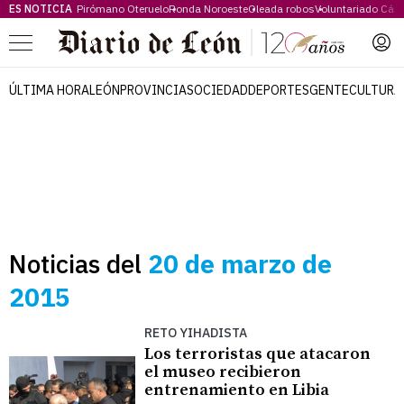
ES NOTICIA
Pirómano Oteruelo
Ronda Noroeste
Oleada robos
Voluntariado Cári
Menú
ÚLTIMA HORA
LEÓN
PROVINCIA
SOCIEDAD
DEPORTES
GENTE
CULTURA
Noticias del
20 de marzo de
2015
RETO YIHADISTA
Los terroristas que atacaron
el museo recibieron
entrenamiento en Libia