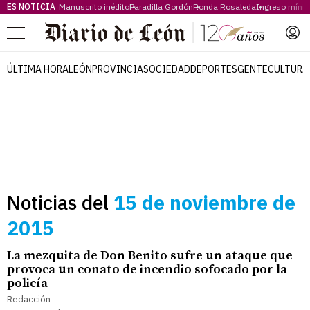
ES NOTICIA
Manuscrito inédito
Paradilla Gordón
Ronda Rosaleda
Ingreso míni
Menú
ÚLTIMA HORA
LEÓN
PROVINCIA
SOCIEDAD
DEPORTES
GENTE
CULTURA
Noticias del
15 de noviembre de
2015
La mezquita de Don Benito sufre un ataque que
provoca un conato de incendio sofocado por la
policía
Redacción