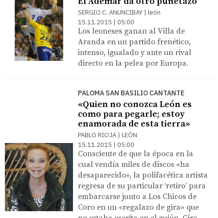
El Ademar da otro puñetazo
SERGIO C. ANUNCIBAY | león
15.11.2015 | 05:00
Los leoneses ganan al Villa de
Aranda en un partido frenético,
intenso, igualado y ante un rival
directo en la pelea por Europa.
PALOMA SAN BASILIO CANTANTE
«Quien no conozca León es
como para pegarle; estoy
enamorada de esta tierra»
PABLO RIOJA | LEÓN
15.11.2015 | 05:00
Consciente de que la época en la
cual vendía miles de discos «ha
desaparecido», la polifacética artista
regresa de su particular ‘retiro’ para
embarcarse junto a Los Chicos de
Coro en un «regalazo de gira» que
no estaba escrita en el guión. Gira