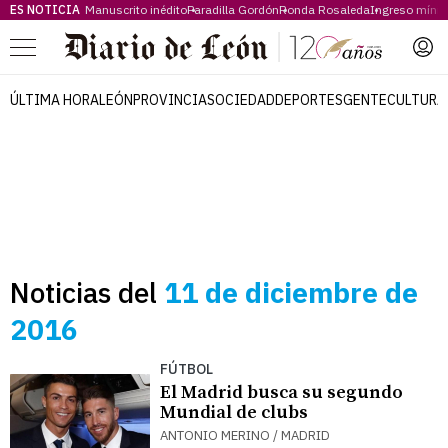
ES NOTICIA
Manuscrito inédito
Paradilla Gordón
Ronda Rosaleda
Ingreso míni
Menú
ÚLTIMA HORA
LEÓN
PROVINCIA
SOCIEDAD
DEPORTES
GENTE
CULTURA
Noticias del
11 de diciembre de
2016
FÚTBOL
El Madrid busca su segundo
Mundial de clubs
ANTONIO MERINO / MADRID