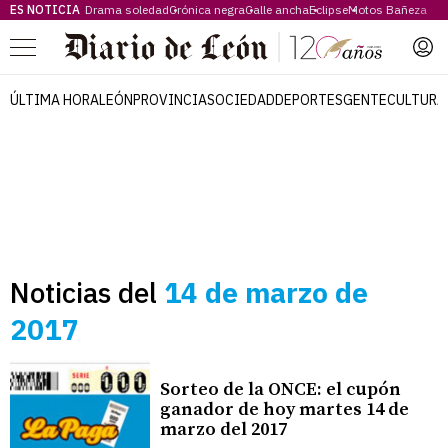
ES NOTICIA
Drama soledad
Crónica negra
Calle ancha
Eclipse
Motos Bañeza
Menú
ÚLTIMA HORA
LEÓN
PROVINCIA
SOCIEDAD
DEPORTES
GENTE
CULTURA
Noticias del
14 de marzo de
2017
Sorteo de la ONCE: el cupón
ganador de hoy martes 14 de
marzo del 2017