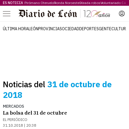
ES NOTICIA
Pirómano Oteruelo
Ronda Noroeste
Oleada robos
Voluntariado Cári
Menú
ÚLTIMA HORA
LEÓN
PROVINCIA
SOCIEDAD
DEPORTES
GENTE
CULTURA
Noticias del
31 de octubre de
2018
MERCADOS
La bolsa del 31 de octubre
EL PERIÓDICO
31.10.2018 | 20:38