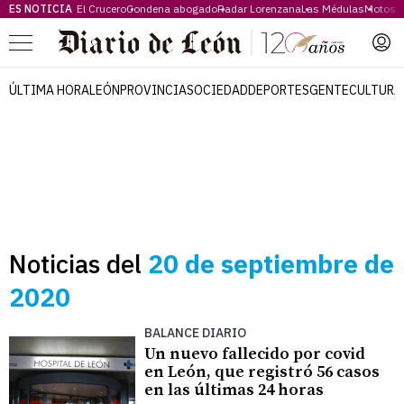
ES NOTICIA
El Crucero
Condena abogado
Radar Lorenzana
Las Médulas
Motos 
Menú
ÚLTIMA HORA
LEÓN
PROVINCIA
SOCIEDAD
DEPORTES
GENTE
CULTURA
Noticias del
20 de septiembre de
2020
BALANCE DIARIO
Un nuevo fallecido por covid
en León, que registró 56 casos
en las últimas 24 horas