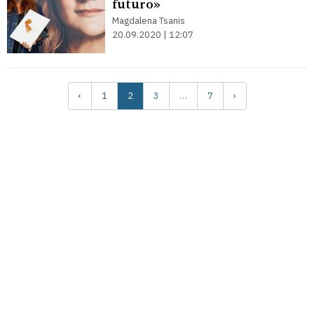
futuro»
Magdalena Tsanis
20.09.2020 | 12:07
‹
1
2
3
…
7
›