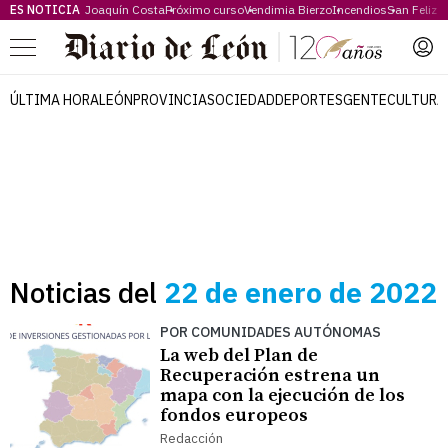
ES NOTICIA
Joaquín Costa
Próximo curso
Vendimia Bierzo
Incendios
San Feliz
Menú
ÚLTIMA HORA
LEÓN
PROVINCIA
SOCIEDAD
DEPORTES
GENTE
CULTURA
Noticias del
22 de enero de 2022
POR COMUNIDADES AUTÓNOMAS
La web del Plan de
Recuperación estrena un
mapa con la ejecución de los
fondos europeos
Redacción