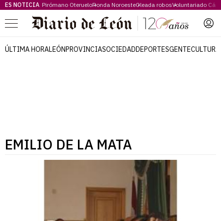
ES NOTICIA
Pirómano Oteruelo
Ronda Noroeste
Oleada robos
Voluntariado Cári
Menú
ÚLTIMA HORA
LEÓN
PROVINCIA
SOCIEDAD
DEPORTES
GENTE
CULTURA
EMILIO DE LA MATA