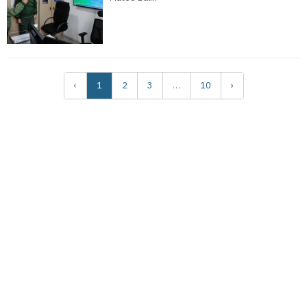
‹
1
2
3
…
10
›