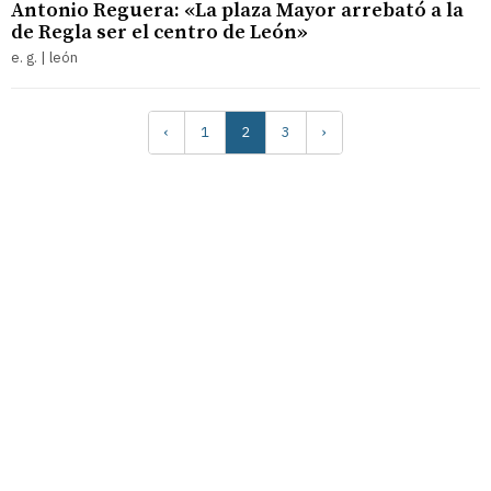
Antonio Reguera: «La plaza Mayor arrebató a la
de Regla ser el centro de León»
e. g. | león
‹
1
2
3
›