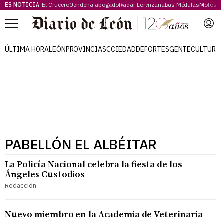
ES NOTICIA
El Crucero
Condena abogado
Radar Lorenzana
Las Médulas
Motos 
Menú
ÚLTIMA HORA
LEÓN
PROVINCIA
SOCIEDAD
DEPORTES
GENTE
CULTURA
PABELLÓN EL ALBÉITAR
La Policía Nacional celebra la fiesta de los
Ángeles Custodios
Redacción
Nuevo miembro en la Academia de Veterinaria