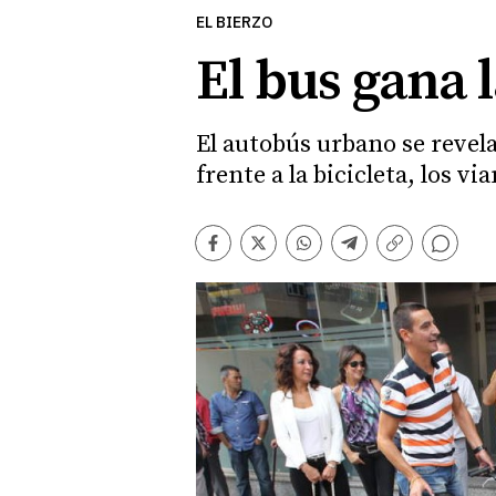
EL BIERZO
El bus gana 
El autobús urbano se revela
frente a la bicicleta, los v
Comentarios
Facebook
Twitter
Whatsapp
Telegram
Copiar
enlace