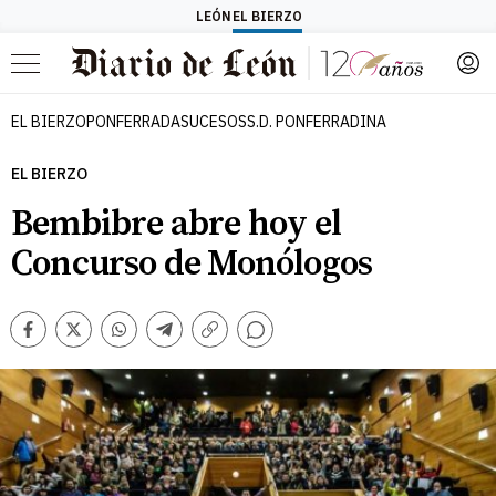
LEÓN
EL BIERZO
Menú
EL BIERZO
PONFERRADA
SUCESOS
S.D. PONFERRADINA
EL BIERZO
Bembibre abre hoy el
Concurso de Monólogos
Comentarios
Facebook
Twitter
Whatsapp
Telegram
Copiar
enlace