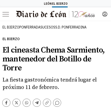
LEÓN
EL BIERZO
Menú
EL BIERZO
PONFERRADA
SUCESOS
S.D. PONFERRADINA
EL BIERZO
El cineasta Chema Sarmiento,
mantenedor del Botillo de
Torre
La fiesta gastronómica tendrá lugar el
próximo 11 de febrero.
Comentarios
Facebook
Twitter
Whatsapp
Telegram
Copiar
enlace