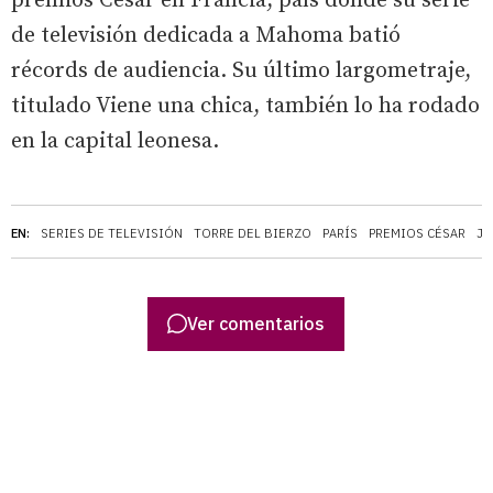
premios César en Francia, país donde su serie
de televisión dedicada a Mahoma batió
récords de audiencia. Su último largometraje,
titulado Viene una chica, también lo ha rodado
en la capital leonesa.
EN:
SERIES DE TELEVISIÓN
TORRE DEL BIERZO
PARÍS
PREMIOS CÉSAR
JU
Ver comentarios