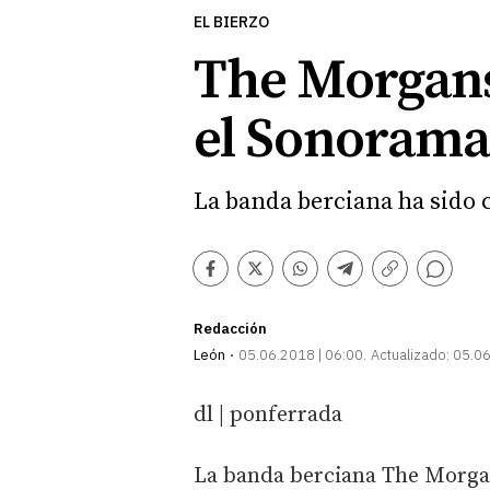
EL BIERZO
The Morgans 
el Sonorama
La banda berciana ha sido 
Comentarios
Facebook
Twitter
Whatsapp
Telegram
Copiar
enlace
Redacción
León
05.06.2018 | 06:00
Actualizado:
05.06
dl | ponferrada
La banda berciana The Morga