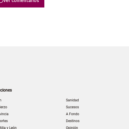
Ver comentarios
ciones
n
Sanidad
ierzo
Sucesos
vincia
A Fondo
ortes
Destinos
tilla y León
Opinión