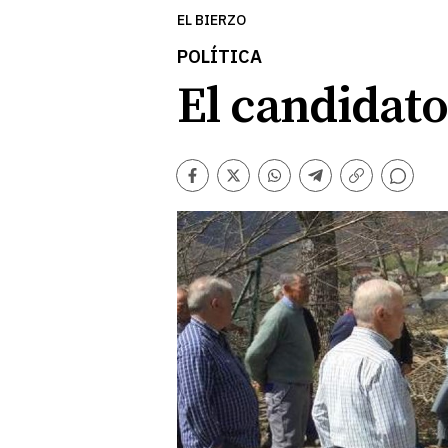
EL BIERZO
POLÍTICA
El candidato
Comentarios
Facebook
Twitter
Whatsapp
Telegram
Copiar
enlace