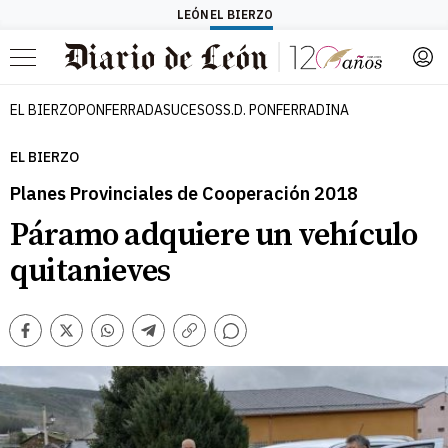
LEÓN
EL BIERZO
Menú
EL BIERZO
PONFERRADA
SUCESOS
S.D. PONFERRADINA
EL BIERZO
Planes Provinciales de Cooperación 2018
Páramo adquiere un vehículo
quitanieves
Comentarios
Facebook
Twitter
Whatsapp
Telegram
Copiar
enlace