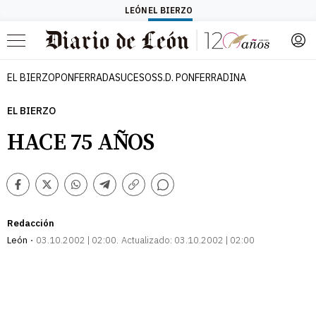
LEÓN
EL BIERZO
Menú
EL BIERZO
PONFERRADA
SUCESOS
S.D. PONFERRADINA
EL BIERZO
HACE 75 AÑOS
Comentarios
Facebook
Twitter
Whatsapp
Telegram
Copiar
enlace
Redacción
León
03.10.2002 | 02:00
Actualizado:
03.10.2002 | 02:00