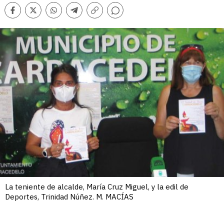
Comentarios
Facebook
Twitter
Whatsapp
Telegram
Copiar
enlace
La teniente de alcalde, María Cruz Miguel, y la edil de
Deportes, Trinidad Núñez. M. MACÍAS