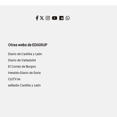
Facebook
Twitter
Instagram
YouTube
Dailymotion
WhatsApp
Otras webs de EDIGRUP
Diario de Castilla y León
Diario de Valladolid
El Correo de Burgos
Heraldo-Diario de Soria
CyLTV.es
esRadio Castilla y León