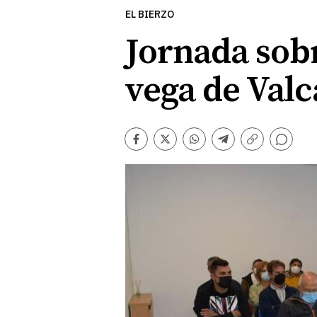
EL BIERZO
Jornada sob
vega de Valc
Comentarios
Facebook
Twitter
Whatsapp
Telegram
Copiar
enlace