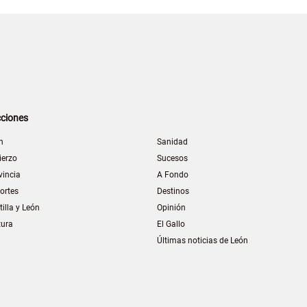
ciones
n
Sanidad
ierzo
Sucesos
vincia
A Fondo
ortes
Destinos
tilla y León
Opinión
tura
El Gallo
Últimas noticias de León