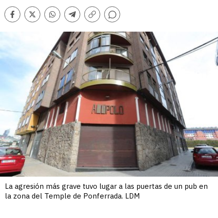
Comentarios
Facebook
Twitter
Whatsapp
Telegram
Copiar
enlace
La agresión más grave tuvo lugar a las puertas de un pub en
la zona del Temple de Ponferrada. LDM