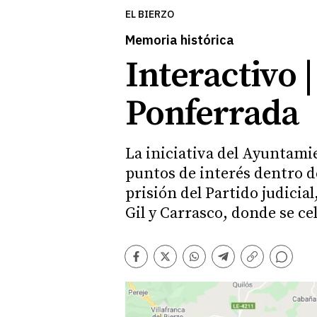
EL BIERZO
Memoria histórica
Interactivo 
Ponferrada
La iniciativa del Ayuntami
puntos de interés dentro d
prisión del Partido judicial
Gil y Carrasco, donde se ce
Comentarios
Facebook
Twitter
Whatsapp
Telegram
Copiar
enlace