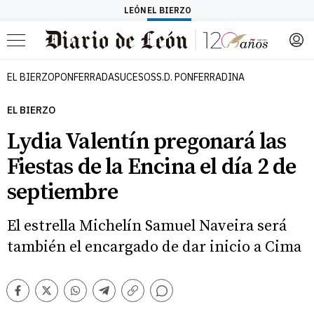
LEÓN
EL BIERZO
Menú
EL BIERZO
PONFERRADA
SUCESOS
S.D. PONFERRADINA
EL BIERZO
Lydia Valentín pregonará las
Fiestas de la Encina el día 2 de
septiembre
El estrella Michelín Samuel Naveira será
también el encargado de dar inicio a Cima
Comentarios
Facebook
Twitter
Whatsapp
Telegram
Copiar
enlace