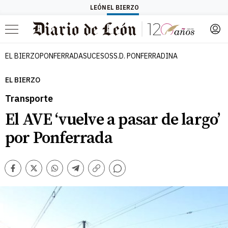
LEÓN
EL BIERZO
Menú
EL BIERZO
PONFERRADA
SUCESOS
S.D. PONFERRADINA
EL BIERZO
Transporte
El AVE ‘vuelve a pasar de largo’
por Ponferrada
Comentarios
Facebook
Twitter
Whatsapp
Telegram
Copiar
enlace