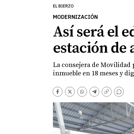
EL BIERZO
MODERNIZACIÓN
Así será el e
estación de
La consejera de Movilidad p
inmueble en 18 meses y digi
Comentarios
Facebook
Twitter
Whatsapp
Telegram
Copiar
enlace