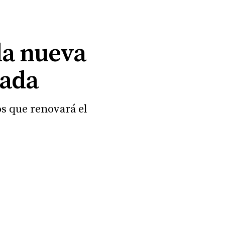
 la nueva
rada
os que renovará el