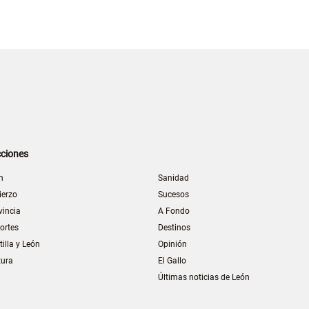
ciones
n
Sanidad
ierzo
Sucesos
vincia
A Fondo
ortes
Destinos
tilla y León
Opinión
tura
El Gallo
Últimas noticias de León