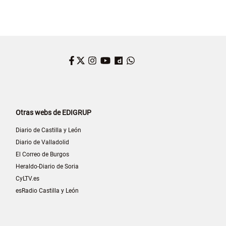
Facebook
Twitter
Instagram
YouTube
Dailymotion
WhatsApp
Otras webs de EDIGRUP
Diario de Castilla y León
Diario de Valladolid
El Correo de Burgos
Heraldo-Diario de Soria
CyLTV.es
esRadio Castilla y León