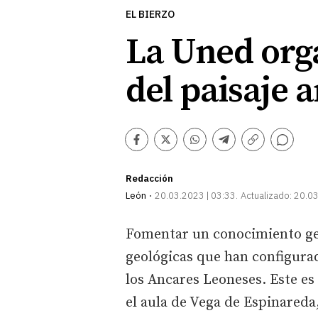
EL BIERZO
La Uned orga
del paisaje 
Comentarios
Facebook
Twitter
Whatsapp
Telegram
Copiar
enlace
Redacción
León
20.03.2023 | 03:33
Actualizado:
20.03
Fomentar un conocimiento gen
geológicas que han configurado
los Ancares Leoneses. Este es 
el aula de Vega de Espinareda