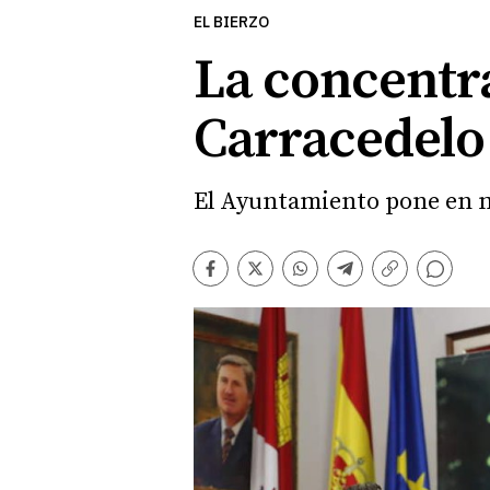
EL BIERZO
La concentra
Carracedelo 
El Ayuntamiento pone en ma
Comentarios
Facebook
Twitter
Whatsapp
Telegram
Copiar
enlace