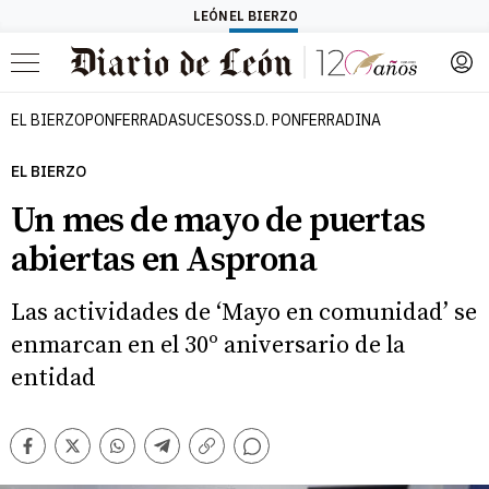
LEÓN
EL BIERZO
Menú
EL BIERZO
PONFERRADA
SUCESOS
S.D. PONFERRADINA
EL BIERZO
Un mes de mayo de puertas
abiertas en Asprona
Las actividades de ‘Mayo en comunidad’ se
enmarcan en el 30º aniversario de la
entidad
Comentarios
Facebook
Twitter
Whatsapp
Telegram
Copiar
enlace