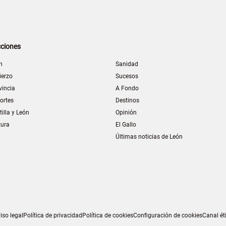
ciones
n
Sanidad
ierzo
Sucesos
vincia
A Fondo
ortes
Destinos
tilla y León
Opinión
tura
El Gallo
Últimas noticias de León
iso legal
Política de privacidad
Política de cookies
Configuración de cookies
Canal ét