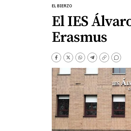
EL BIERZO
El IES Álvar
Erasmus
Comentarios
Facebook
Twitter
Whatsapp
Telegram
Copiar
enlace