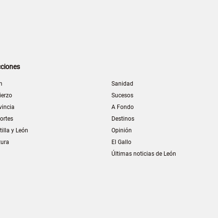
ciones
n
Sanidad
ierzo
Sucesos
vincia
A Fondo
ortes
Destinos
tilla y León
Opinión
tura
El Gallo
Últimas noticias de León