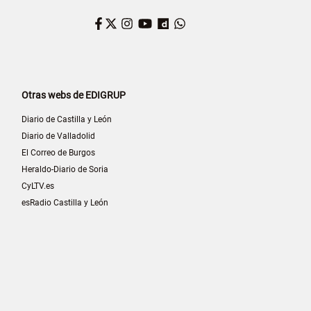
Facebook
Twitter
Instagram
YouTube
Dailymotion
WhatsApp
Otras webs de EDIGRUP
Diario de Castilla y León
Diario de Valladolid
El Correo de Burgos
Heraldo-Diario de Soria
CyLTV.es
esRadio Castilla y León