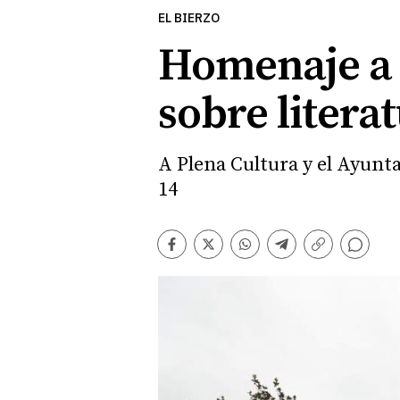
EL BIERZO
Homenaje a l
sobre litera
A Plena Cultura y el Ayunt
14
Comentarios
Facebook
Twitter
Whatsapp
Telegram
Copiar
enlace