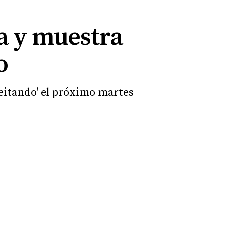
a y muestra
o
leitando' el próximo martes