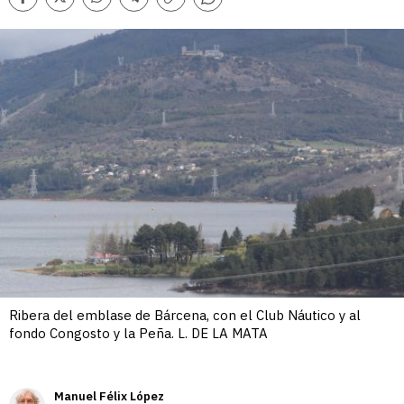
Comentarios
Facebook
Twitter
Whatsapp
Telegram
Copiar
enlace
Ribera del emblase de Bárcena, con el Club Náutico y al
fondo Congosto y la Peña. L. DE LA MATA
Manuel Félix López