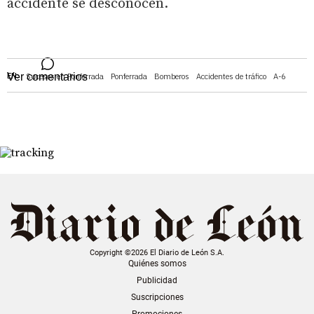
accidente se desconocen.
EN:
Ver comentarios
Sucesos en Ponferrada
Ponferrada
Bomberos
Accidentes de tráfico
A-6
Copyright ©2026 El Diario de León S.A.
Quiénes somos
Publicidad
Suscripciones