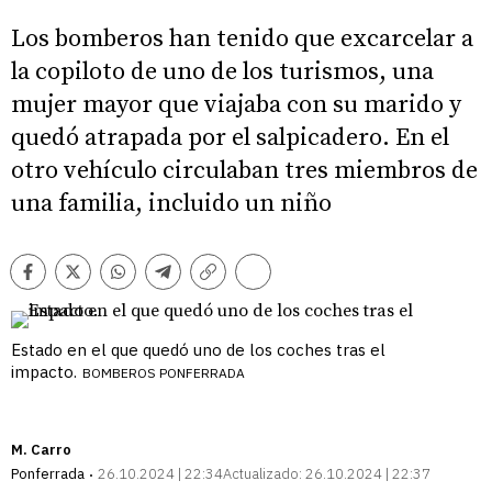
Los bomberos han tenido que excarcelar a
la copiloto de uno de los turismos, una
mujer mayor que viajaba con su marido y
quedó atrapada por el salpicadero. En el
otro vehículo circulaban tres miembros de
una familia, incluido un niño
Comentarios
Facebook
Twitter
Whatsapp
Telegram
Copiar
enlace
Estado en el que quedó uno de los coches tras el
impacto.
BOMBEROS PONFERRADA
M. Carro
Ponferrada
26.10.2024 | 22:34
Actualizado:
26.10.2024 | 22:37