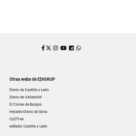
Facebook
Twitter
Instagram
YouTube
Dailymotion
WhatsApp
Otras webs de EDIGRUP
Diario de Castilla y León
Diario de Valladolid
El Correo de Burgos
Heraldo-Diario de Soria
CyLTV.es
esRadio Castilla y León