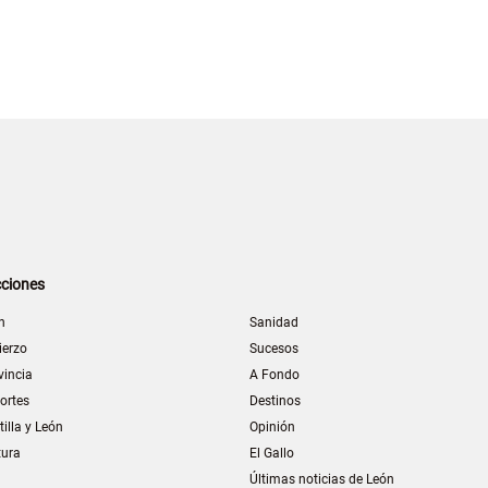
ciones
n
Sanidad
ierzo
Sucesos
vincia
A Fondo
ortes
Destinos
tilla y León
Opinión
tura
El Gallo
Últimas noticias de León