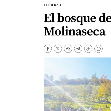
EL BIERZO
El bosque d
Molinaseca
Comentarios
Facebook
Twitter
Whatsapp
Telegram
Copiar
enlace