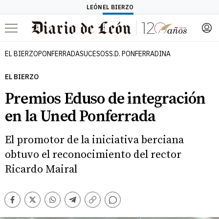
LEÓN
EL BIERZO
Menú
EL BIERZO
PONFERRADA
SUCESOS
S.D. PONFERRADINA
EL BIERZO
Premios Eduso de integración
en la Uned Ponferrada
El promotor de la iniciativa berciana
obtuvo el reconocimiento del rector
Ricardo Mairal
Comentarios
Facebook
Twitter
Whatsapp
Telegram
Copiar
enlace